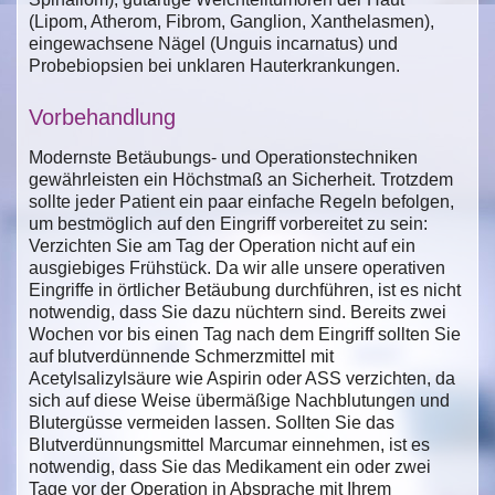
(Lipom, Atherom, Fibrom, Ganglion, Xanthelasmen),
eingewachsene Nägel (Unguis incarnatus) und
Probebiopsien bei unklaren Hauterkrankungen.
Vorbehandlung
Modernste Betäubungs- und Operationstechniken
gewährleisten ein Höchstmaß an Sicherheit. Trotzdem
sollte jeder Patient ein paar einfache Regeln befolgen,
um bestmöglich auf den Eingriff vorbereitet zu sein:
Verzichten Sie am Tag der Operation nicht auf ein
ausgiebiges Frühstück. Da wir alle unsere operativen
Eingriffe in örtlicher Betäubung durchführen, ist es nicht
notwendig, dass Sie dazu nüchtern sind. Bereits zwei
Wochen vor bis einen Tag nach dem Eingriff sollten Sie
auf blutverdünnende Schmerzmittel mit
Acetylsalizylsäure wie Aspirin oder ASS verzichten, da
sich auf diese Weise übermäßige Nachblutungen und
Blutergüsse vermeiden lassen. Sollten Sie das
Blutverdünnungsmittel Marcumar einnehmen, ist es
notwendig, dass Sie das Medikament ein oder zwei
Tage vor der Operation in Absprache mit Ihrem