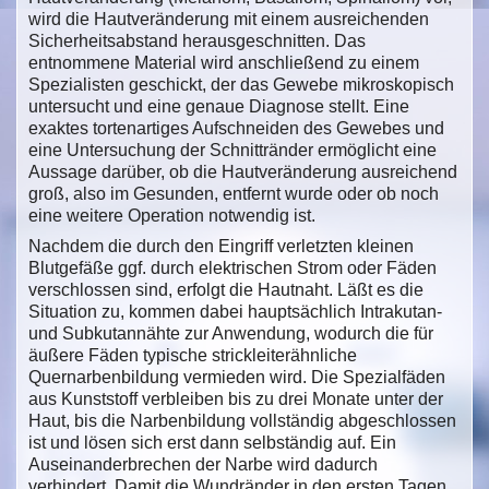
wird die Hautveränderung mit einem ausreichenden
Sicherheitsabstand herausgeschnitten. Das
entnommene Material wird anschließend zu einem
Spezialisten geschickt, der das Gewebe mikroskopisch
untersucht und eine genaue Diagnose stellt. Eine
exaktes tortenartiges Aufschneiden des Gewebes und
eine Untersuchung der Schnittränder ermöglicht eine
Aussage darüber, ob die Hautveränderung ausreichend
groß, also im Gesunden, entfernt wurde oder ob noch
eine weitere Operation notwendig ist.
Nachdem die durch den Eingriff verletzten kleinen
Blutgefäße ggf. durch elektrischen Strom oder Fäden
verschlossen sind, erfolgt die Hautnaht. Läßt es die
Situation zu, kommen dabei hauptsächlich Intrakutan-
und Subkutannähte zur Anwendung, wodurch die für
äußere Fäden typische strickleiterähnliche
Quernarbenbildung vermieden wird. Die Spezialfäden
aus Kunststoff verbleiben bis zu drei Monate unter der
Haut, bis die Narbenbildung vollständig abgeschlossen
ist und lösen sich erst dann selbständig auf. Ein
Auseinanderbrechen der Narbe wird dadurch
verhindert. Damit die Wundränder in den ersten Tagen