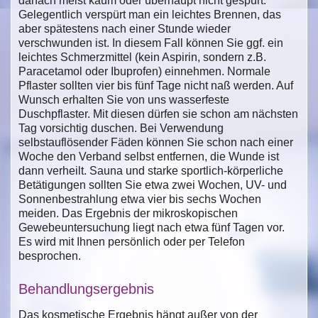
danach meist kaum oder überhaupt nicht gespürt.
Gelegentlich verspürt man ein leichtes Brennen, das
aber spätestens nach einer Stunde wieder
verschwunden ist. In diesem Fall können Sie ggf. ein
leichtes Schmerzmittel (kein Aspirin, sondern z.B.
Paracetamol oder Ibuprofen) einnehmen. Normale
Pflaster sollten vier bis fünf Tage nicht naß werden. Auf
Wunsch erhalten Sie von uns wasserfeste
Duschpflaster. Mit diesen dürfen sie schon am nächsten
Tag vorsichtig duschen. Bei Verwendung
selbstauflösender Fäden können Sie schon nach einer
Woche den Verband selbst entfernen, die Wunde ist
dann verheilt. Sauna und starke sportlich-körperliche
Betätigungen sollten Sie etwa zwei Wochen, UV- und
Sonnenbestrahlung etwa vier bis sechs Wochen
meiden. Das Ergebnis der mikroskopischen
Gewebeuntersuchung liegt nach etwa fünf Tagen vor.
Es wird mit Ihnen persönlich oder per Telefon
besprochen.
Behandlungsergebnis
Das kosmetische Ergebnis hängt außer von der