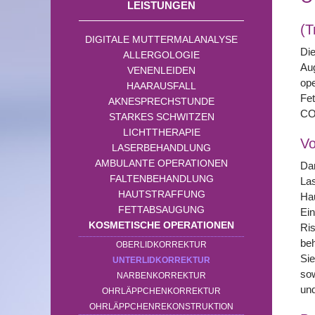
LEISTUNGEN
(T
DIGITALE MUTTERMALANALYSE
Die
ALLERGOLOGIE
Aug
VENENLEIDEN
ope
HAARAUSFALL
Fet
AKNESPRECHSTUNDE
CO
STARKES SCHWITZEN
LICHTTHERAPIE
Vo
LASERBEHANDLUNG
AMBULANTE OPERATIONEN
Dam
FALTENBEHANDLUNG
Las
HAUTSTRAFFUNG
Hau
FETTABSAUGUNG
Ein
KOSMETISCHE OPERATIONEN
Ris
beh
OBERLIDKORREKTUR
Sie
UNTERLIDKORREKTUR
sow
NARBENKORREKTUR
und
OHRLÄPPCHENKORREKTUR
OHRLÄPPCHENREKONSTRUKTION