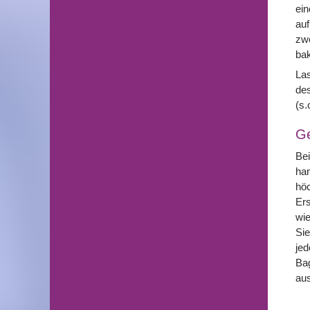
ein
auf
zwe
bak
Las
des
(s.
G
Bei
han
hö
Ers
wie
Sie
jed
Bag
au