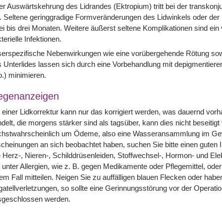
er Auswärtskehrung des Lidrandes (Ektropium) tritt bei der transkon
. Seltene geringgradige Formveränderungen des Lidwinkels oder der 
i bis drei Monaten. Weitere äußerst seltene Komplikationen sind ei
terielle Infektionen.
erspezifische Nebenwirkungen wie eine vorübergehende Rötung sowi
 Unterlides lassen sich durch eine Vorbehandlung mit depigmentier
o.) minimieren.
egenanzeigen
 einer Lidkorrektur kann nur das korrigiert werden, was dauernd vo
delt, die morgens stärker sind als tagsüber, kann dies nicht beseitigt
chstwahrscheinlich um Ödeme, also eine Wasseransammlung im Gewe
cheinungen an sich beobachtet haben, suchen Sie bitte einen guten I
 Herz-, Nieren-, Schilddrüsenleiden, Stoffwechsel-, Hormon- und El
 unter Allergien, wie z. B. gegen Medikamente oder Pflegemittel, od
em Fall mitteilen. Neigen Sie zu auffälligen blauen Flecken oder hab
atellverletzungen, so sollte eine Gerinnungsstörung vor der Operat
sgeschlossen werden.