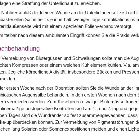
lagen eine Straffung der Unterlidhaut zu erreichen.
 Nahtverschluß der kleinen Wunde an der Unterlidinnenseite ist nicht
ibakteriellen Salbe heilt sie innerhalb weniger Tage komplikationslos
erlidaußenseite wird mit einem speziellen Folienverband versorgt.
ittelbar nach diesem ambulanten Eingriff können Sie die Praxis ver
achbehandlung
 Vermeidung von Blutergüssen und Schwellungen sollte man die Auge
chten Kompressen oder einem weichen Kühlelement kühlen. V.a. am e
ten. Jegliche körperliche Aktivität, insbesondere Bücken und Pressen
rmeiden.
der ersten Woche nach der Operation sollten Sie die Wunde an der In
ibiotischen Augensalbe behandeln. In den ersten Wochen nach dem Ein
ern vermieden werden. Zum Kaschieren etwaiger Blutergüsse tragen 
tinemäßige postoperative Kontrollen sind am 1., und 7.Tag und ge
ben Tagen sind die Wundränder so fest zusammengewachsen, dass Si
ke-up überdecken können. Zur Vermeidung von Pigmentstörungen der
hen lang Solarien oder Sonnenexpositionen meiden und einen Licht