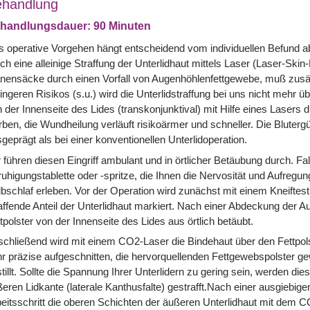
handlung
handlungsdauer: 90 Minuten
 operative Vorgehen hängt entscheidend vom individuellen Befund ab
ch eine alleinige Straffung der Unterlidhaut mittels Laser (Laser-Ski
nensäcke durch einen Vorfall von Augenhöhlenfettgewebe, muß zusätz
ingeren Risikos (s.u.) wird die Unterlidstraffung bei uns nicht mehr
 der Innenseite des Lides (transkonjunktival) mit Hilfe eines Lasers d
ben, die Wundheilung verläuft risikoärmer und schneller. Die Bluter
geprägt als bei einer konventionellen Unterlidoperation.
 führen diesen Eingriff ambulant und in örtlicher Betäubung durch. Fa
uhigungstablette oder -spritze, die Ihnen die Nervosität und Aufregun
bschlaf erleben. Vor der Operation wird zunächst mit einem Kneiftest
affende Anteil der Unterlidhaut markiert. Nach einer Abdeckung der 
tpolster von der Innenseite des Lides aus örtlich betäubt.
chließend wird mit einem CO2-Laser die Bindehaut über den Fettpols
r präzise aufgeschnitten, die hervorquellenden Fettgewebspolster g
tillt. Sollte die Spannung Ihrer Unterlidern zu gering sein, werden die
eren Lidkante (laterale Kanthusfalte) gestrafft.Nach einer ausgiebi
eitsschritt die oberen Schichten der äußeren Unterlidhaut mit dem 