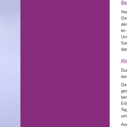
Be
Nac
Ges
der
im 
Un
Son
dan
Ri
Dur
las
Da 
ges
ber
Erb
Tag
um
Auc