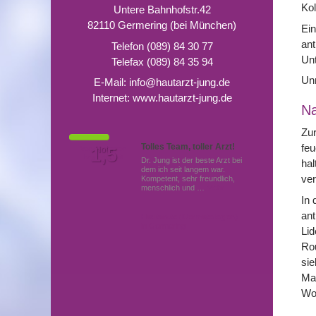
Kol
Untere Bahnhofstr.42
82110 Germering (bei München)
Ein
ant
Telefon (089) 84 30 77
Unt
Telefax (089) 84 35 94
Unm
E-Mail:
info@hautarzt-jung.de
Internet:
www.hautarzt-jung.de
N
Zur
Tolles Team, toller Arzt!
feu
Von Patienten
1,5
Note
bewertet mit
Dr. Jung ist der beste Arzt bei
hal
dem ich seit langem war.
ve
Kompetent, sehr freundlich,
menschlich und …
Mehr
In 
ant
Hautärzte (Dermatologen)
in Germering
Lid
Rou
sie
Ma
Woc