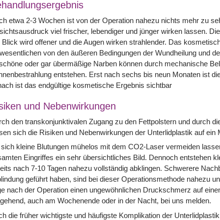
handlungsergebnis
h etwa 2-3 Wochen ist von der Operation nahezu nichts mehr zu se
ichtsausdruck viel frischer, lebendiger und jünger wirken lassen. Die 
 Blick wird offener und die Augen wirken strahlender. Das kosmetis
wesentlichen von den äußeren Bedingungen der Wundheilung und der
schöne oder gar übermäßige Narben können durch mechanische Belas
nenbestrahlung entstehen. Erst nach sechs bis neun Monaten ist die
ach ist das endgültige kosmetische Ergebnis sichtbar
siken und Nebenwirkungen
ch den transkonjunktivalen Zugang zu den Fettpolstern und durch d
sen sich die Risiken und Nebenwirkungen der Unterlidplastik auf ein
sich kleine Blutungen mühelos mit dem CO2-Laser vermeiden lassen
amten Eingriffes ein sehr übersichtliches Bild. Dennoch entstehen k
eits nach 7-10 Tagen nahezu vollständig abklingen. Schwerere Nachblu
lindung geführt haben, sind bei dieser Operationsmethode nahezu unm
e nach der Operation einen ungewöhnlichen Druckschmerz auf einem 
gehend, auch am Wochenende oder in der Nacht, bei uns melden.
h die früher wichtigste und häufigste Komplikation der Unterlidplastik