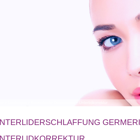
me
>
Leistungen
>
Kosmetische Operationen
>
Unterlidkorrektur
NTERLIDERSCHLAFFUNG GERMER
NTERLIDKORREKTUR