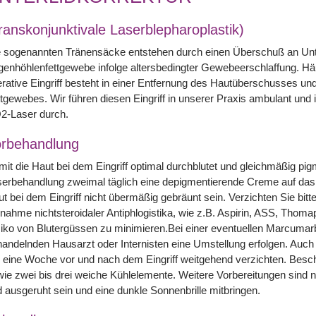
ranskonjunktivale Laserblepharoplastik)
 sogenannten Tränensäcke entstehen durch einen Überschuß an Unte
enhöhlenfettgewebe infolge altersbedingter Gewebeerschlaffung. Häu
rative Eingriff besteht in einer Entfernung des Hautüberschusses un
tgewebes. Wir führen diesen Eingriff in unserer Praxis ambulant und 
2-Laser durch.
rbehandlung
it die Haut bei dem Eingriff optimal durchblutet und gleichmäßig pigme
erbehandlung zweimal täglich eine depigmentierende Creme auf das 
t bei dem Eingriff nicht übermäßig gebräunt sein. Verzichten Sie bi
nahme nichtsteroidaler Antiphlogistika, wie z.B. Aspirin, ASS, Thoma
iko von Blutergüssen zu minimieren.Bei einer eventuellen Marcuma
andelnden Hausarzt oder Internisten eine Umstellung erfolgen. Auch 
 eine Woche vor und nach dem Eingriff weitgehend verzichten. Besc
ie zwei bis drei weiche Kühlelemente. Weitere Vorbereitungen sind ni
 ausgeruht sein und eine dunkle Sonnenbrille mitbringen.