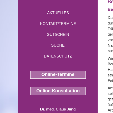
Be
Be
AKTUELLES
Das
dur
KONTAKT/TERMINE
Trä
ger
GUTSCHEIN
von
SUCHE
Nar
aus
DATENSCHUTZ
Wir
Ber
Hal
Online-Termine
str
Fet
Ans
Online-Konsultation
seh
ges
äuß
Dr. med. Claus Jung
Arb