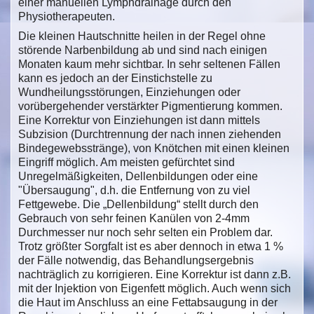
einer manuellen Lymphdrainage durch den
Physiotherapeuten.
Die kleinen Hautschnitte heilen in der Regel ohne
störende Narbenbildung ab und sind nach einigen
Monaten kaum mehr sichtbar. In sehr seltenen Fällen
kann es jedoch an der Einstichstelle zu
Wundheilungsstörungen, Einziehungen oder
vorübergehender verstärkter Pigmentierung kommen.
Eine Korrektur von Einziehungen ist dann mittels
Subzision (Durchtrennung der nach innen ziehenden
Bindegewebsstränge), von Knötchen mit einen kleinen
Eingriff möglich. Am meisten gefürchtet sind
Unregelmäßigkeiten, Dellenbildungen oder eine
"Übersaugung", d.h. die Entfernung von zu viel
Fettgewebe. Die „Dellenbildung“ stellt durch den
Gebrauch von sehr feinen Kanülen von 2-4mm
Durchmesser nur noch sehr selten ein Problem dar.
Trotz größter Sorgfalt ist es aber dennoch in etwa 1 %
der Fälle notwendig, das Behandlungsergebnis
nachträglich zu korrigieren. Eine Korrektur ist dann z.B.
mit der Injektion von Eigenfett möglich. Auch wenn sich
die Haut im Anschluss an eine Fettabsaugung in der