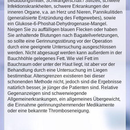
Betäubungsmittel, Schwangerschaft / Stillzeit, schwere
Infektionskrankheiten, schwere Erkrankungen der
inneren Organe, v.a. an Herz und Nieren, Pannikulitiden
(generalisierte Entzündung des Fettgewebes), sowie
ein Glukose-6-Phoshat-Dehydrogenase-Mangel.
Neigen Sie zu auffälligen blauen Flecken oder haben
Sie anhaltende Blutungen nach Bagatellverletzungen,
so sollte eine Gerinnungsstörung vor der Operation
durch eine geeignete Untersuchung ausgeschlossen
werden. Nicht abgesaugt werden kann außerdem in der
Bauchhöhle gelegenes Fett. Wie viel Fett im
Bauchraum oder unter der Haut liegt, ist aber vor der
Behandlung durch eine Untersuchung im Liegen
bestimmbar. Altersgrenzen existieren bei dieser
schonenden Methode nicht, jedoch sind die Ergebnisse
natürlich besser, je jünger die Patienten sind. Relative
Gegenanzeigen sind schwerwiegende
Allgemeinerkrankungen, ein allgemeines Übergewicht,
die Einnahme gerinnungshemmender Medikamente
oder eine bekannte Thromboseneigung.