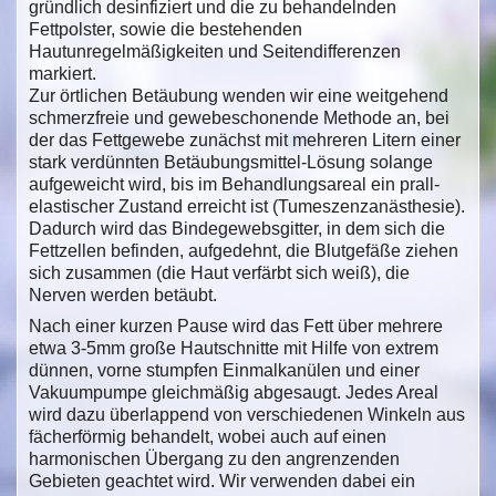
gründlich desinfiziert und die zu behandelnden
Fettpolster, sowie die bestehenden
Hautunregelmäßigkeiten und Seitendifferenzen
markiert.
Zur örtlichen Betäubung wenden wir eine weitgehend
schmerzfreie und gewebeschonende Methode an, bei
der das Fettgewebe zunächst mit mehreren Litern einer
stark verdünnten Betäubungsmittel-Lösung solange
aufgeweicht wird, bis im Behandlungsareal ein prall-
elastischer Zustand erreicht ist (Tumeszenzanästhesie).
Dadurch wird das Bindegewebsgitter, in dem sich die
Fettzellen befinden, aufgedehnt, die Blutgefäße ziehen
sich zusammen (die Haut verfärbt sich weiß), die
Nerven werden betäubt.
Nach einer kurzen Pause wird das Fett über mehrere
etwa 3-5mm große Hautschnitte mit Hilfe von extrem
dünnen, vorne stumpfen Einmalkanülen und einer
Vakuumpumpe gleichmäßig abgesaugt. Jedes Areal
wird dazu überlappend von verschiedenen Winkeln aus
fächerförmig behandelt, wobei auch auf einen
harmonischen Übergang zu den angrenzenden
Gebieten geachtet wird. Wir verwenden dabei ein