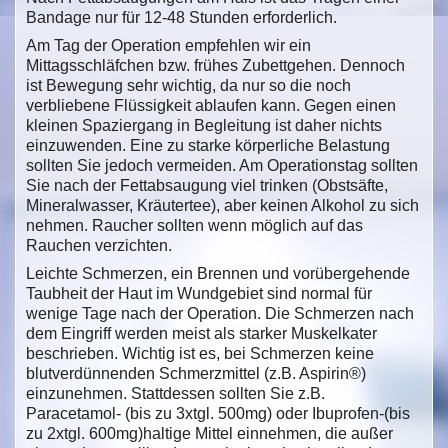
Bandage nur für 12-48 Stunden erforderlich.
Am Tag der Operation empfehlen wir ein
Mittagsschläfchen bzw. frühes Zubettgehen. Dennoch
ist Bewegung sehr wichtig, da nur so die noch
verbliebene Flüssigkeit ablaufen kann. Gegen einen
kleinen Spaziergang in Begleitung ist daher nichts
einzuwenden. Eine zu starke körperliche Belastung
sollten Sie jedoch vermeiden. Am Operationstag sollten
Sie nach der Fettabsaugung viel trinken (Obstsäfte,
Mineralwasser, Kräutertee), aber keinen Alkohol zu sich
nehmen. Raucher sollten wenn möglich auf das
Rauchen verzichten.
Leichte Schmerzen, ein Brennen und vorübergehende
Taubheit der Haut im Wundgebiet sind normal für
wenige Tage nach der Operation. Die Schmerzen nach
dem Eingriff werden meist als starker Muskelkater
beschrieben. Wichtig ist es, bei Schmerzen keine
blutverdünnenden Schmerzmittel (z.B. Aspirin®)
einzunehmen. Stattdessen sollten Sie z.B.
Paracetamol- (bis zu 3xtgl. 500mg) oder Ibuprofen-(bis
zu 2xtgl. 600mg)haltige Mittel einnehmen, die außer