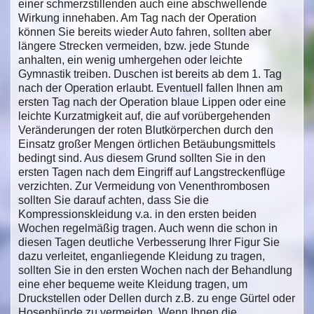
einer schmerzstillenden auch eine abschwellende
Wirkung innehaben. Am Tag nach der Operation
können Sie bereits wieder Auto fahren, sollten aber
längere Strecken vermeiden, bzw. jede Stunde
anhalten, ein wenig umhergehen oder leichte
Gymnastik treiben. Duschen ist bereits ab dem 1. Tag
nach der Operation erlaubt. Eventuell fallen Ihnen am
ersten Tag nach der Operation blaue Lippen oder eine
leichte Kurzatmigkeit auf, die auf vorübergehenden
Veränderungen der roten Blutkörperchen durch den
Einsatz großer Mengen örtlichen Betäubungsmittels
bedingt sind. Aus diesem Grund sollten Sie in den
ersten Tagen nach dem Eingriff auf Langstreckenflüge
verzichten. Zur Vermeidung von Venenthrombosen
sollten Sie darauf achten, dass Sie die
Kompressionskleidung v.a. in den ersten beiden
Wochen regelmäßig tragen. Auch wenn die schon in
diesen Tagen deutliche Verbesserung Ihrer Figur Sie
dazu verleitet, enganliegende Kleidung zu tragen,
sollten Sie in den ersten Wochen nach der Behandlung
eine eher bequeme weite Kleidung tragen, um
Druckstellen oder Dellen durch z.B. zu enge Gürtel oder
Hosenbünde zu vermeiden. Wenn Ihnen die