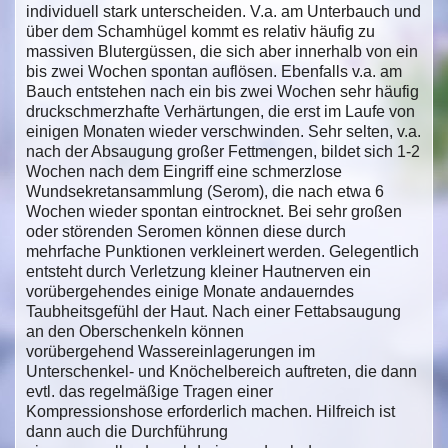
individuell stark unterscheiden. V.a. am Unterbauch und
über dem Schamhügel kommt es relativ häufig zu
massiven Blutergüssen, die sich aber innerhalb von ein
bis zwei Wochen spontan auflösen. Ebenfalls v.a. am
Bauch entstehen nach ein bis zwei Wochen sehr häufig
druckschmerzhafte Verhärtungen, die erst im Laufe von
einigen Monaten wieder verschwinden. Sehr selten, v.a.
nach der Absaugung großer Fettmengen, bildet sich 1-2
Wochen nach dem Eingriff eine schmerzlose
Wundsekretansammlung (Serom), die nach etwa 6
Wochen wieder spontan eintrocknet. Bei sehr großen
oder störenden Seromen können diese durch
mehrfache Punktionen verkleinert werden. Gelegentlich
entsteht durch Verletzung kleiner Hautnerven ein
vorübergehendes einige Monate andauerndes
Taubheitsgefühl der Haut. Nach einer Fettabsaugung
an den Oberschenkeln können
vorübergehend Wassereinlagerungen im
Unterschenkel- und Knöchelbereich auftreten, die dann
evtl. das regelmäßige Tragen einer
Kompressionshose erforderlich machen. Hilfreich ist
dann auch die Durchführung