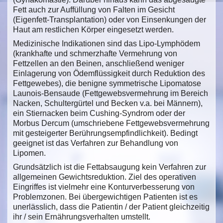
Fett auch zur Auffüllung von Falten im Gesicht
(Eigenfett-Transplantation) oder von Einsenkungen der
Haut am restlichen Körper eingesetzt werden.
Medizinische Indikationen sind das Lipo-Lymphödem
(krankhafte und schmerzhafte Vermehrung von
Fettzellen an den Beinen, anschließend weniger
Einlagerung von Ödemflüssigkeit durch Reduktion des
Fettgewebes), die benigne symmetrische Lipomatose
Launois-Bensaude (Fettgewebsvermehrung im Bereich
Nacken, Schultergürtel und Becken v.a. bei Männern),
ein Stiernacken beim Cushing-Syndrom oder der
Morbus Dercum (umschriebene Fettgewebsvermehrung
mit gesteigerter Berührungsempfindlichkeit). Bedingt
geeignet ist das Verfahren zur Behandlung von
Lipomen.
Grundsätzlich ist die Fettabsaugung kein Verfahren zur
allgemeinen Gewichtsreduktion. Ziel des operativen
Eingriffes ist vielmehr eine Konturverbesserung von
Problemzonen. Bei übergewichtigen Patienten ist es
unerlässlich, dass die Patientin / der Patient gleichzeitig
ihr / sein Ernährungsverhalten umstellt.