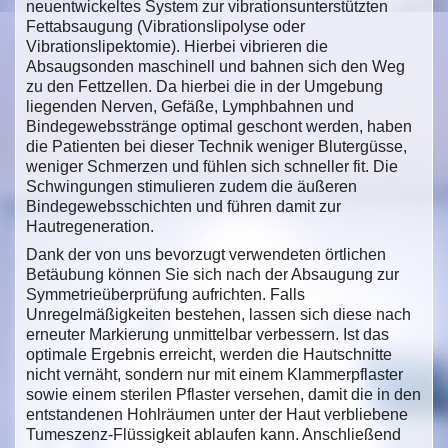
neuentwickeltes System zur vibrationsunterstützten
Fettabsaugung (Vibrationslipolyse oder
Vibrationslipektomie). Hierbei vibrieren die
Absaugsonden maschinell und bahnen sich den Weg
zu den Fettzellen. Da hierbei die in der Umgebung
liegenden Nerven, Gefäße, Lymphbahnen und
Bindegewebsstränge optimal geschont werden, haben
die Patienten bei dieser Technik weniger Blutergüsse,
weniger Schmerzen und fühlen sich schneller fit. Die
Schwingungen stimulieren zudem die äußeren
Bindegewebsschichten und führen damit zur
Hautregeneration.
Dank der von uns bevorzugt verwendeten örtlichen
Betäubung können Sie sich nach der Absaugung zur
Symmetrieüberprüfung aufrichten. Falls
Unregelmäßigkeiten bestehen, lassen sich diese nach
erneuter Markierung unmittelbar verbessern. Ist das
optimale Ergebnis erreicht, werden die Hautschnitte
nicht vernäht, sondern nur mit einem Klammerpflaster
sowie einem sterilen Pflaster versehen, damit die in den
entstandenen Hohlräumen unter der Haut verbliebene
Tumeszenz-Flüssigkeit ablaufen kann. Anschließend