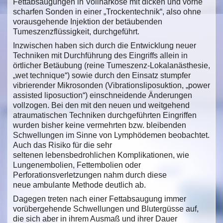
Fettabsaugungen in Vollnarkose mit dicken und vorne
scharfen Sonden in einer „Trockentechnik“, also ohne
vorausgehende Injektion der betäubenden
Tumeszenzflüssigkeit, durchgeführt.
Inzwischen haben sich durch die Entwicklung neuer
Techniken mit Durchführung des Eingriffs allein in
örtlicher Betäubung (reine Tumeszenz-Lokalanästhesie,
„wet technique“) sowie durch den Einsatz stumpfer
vibrierender Mikrosonden (Vibrationsliposuktion, „power
assisted liposuction“) einschneidende Änderungen
vollzogen. Bei den mit den neuen und weitgehend
atraumatischen Techniken durchgeführten Eingriffen
wurden bisher keine vermehrten bzw. bleibenden
Schwellungen im Sinne von Lymphödemen beobachtet.
Auch das Risiko für die sehr
seltenen lebensbedrohlichen Komplikationen, wie
Lungenembolien, Fettembolien oder
Perforationsverletzungen nahm durch diese
neue ambulante Methode deutlich ab.
Dagegen treten nach einer Fettabsaugung immer
vorübergehende Schwellungen und Blutergüsse auf,
die sich aber in ihrem Ausmaß und ihrer Dauer