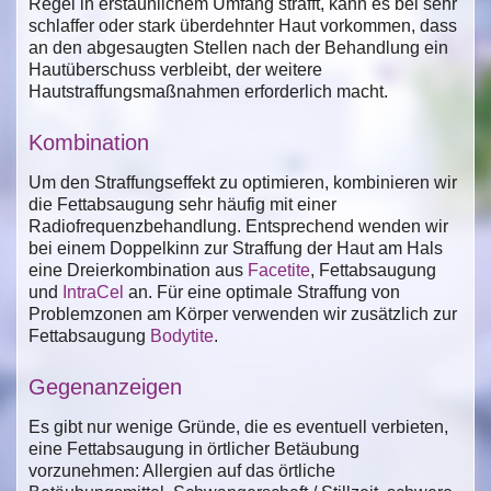
Regel in erstaunlichem Umfang strafft, kann es bei sehr
schlaffer oder stark überdehnter Haut vorkommen, dass
an den abgesaugten Stellen nach der Behandlung ein
Hautüberschuss verbleibt, der weitere
Hautstraffungsmaßnahmen erforderlich macht.
Kombination
Um den Straffungseffekt zu optimieren, kombinieren wir
die Fettabsaugung sehr häufig mit einer
Radiofrequenzbehandlung. Entsprechend wenden wir
bei einem Doppelkinn zur Straffung der Haut am Hals
eine Dreierkombination aus
Facetite
, Fettabsaugung
und
IntraCel
an. Für eine optimale Straffung von
Problemzonen am Körper verwenden wir zusätzlich zur
Fettabsaugung
Bodytite
.
Gegenanzeigen
Es gibt nur wenige Gründe, die es eventuell verbieten,
eine Fettabsaugung in örtlicher Betäubung
vorzunehmen: Allergien auf das örtliche