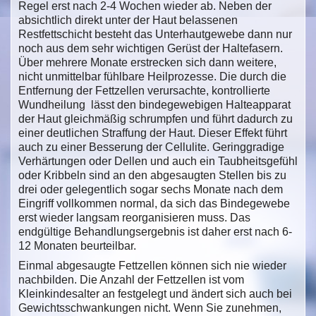
Regel erst nach 2-4 Wochen wieder ab. Neben der
absichtlich direkt unter der Haut belassenen
Restfettschicht besteht das Unterhautgewebe dann nur
noch aus dem sehr wichtigen Gerüst der Haltefasern.
Über mehrere Monate erstrecken sich dann weitere,
nicht unmittelbar fühlbare Heilprozesse. Die durch die
Entfernung der Fettzellen verursachte, kontrollierte
Wundheilung lässt den bindegewebigen Halteapparat
der Haut gleichmäßig schrumpfen und führt dadurch zu
einer deutlichen Straffung der Haut. Dieser Effekt führt
auch zu einer Besserung der Cellulite. Geringgradige
Verhärtungen oder Dellen und auch ein Taubheitsgefühl
oder Kribbeln sind an den abgesaugten Stellen bis zu
drei oder gelegentlich sogar sechs Monate nach dem
Eingriff vollkommen normal, da sich das Bindegewebe
erst wieder langsam reorganisieren muss. Das
endgültige Behandlungsergebnis ist daher erst nach 6-
12 Monaten beurteilbar.
Einmal abgesaugte Fettzellen können sich nie wieder
nachbilden. Die Anzahl der Fettzellen ist vom
Kleinkindesalter an festgelegt und ändert sich auch bei
Gewichtsschwankungen nicht. Wenn Sie zunehmen,