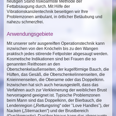
heutigen Stand risikoärmste Methode der
Fettabsaugung durch. Mit Hilfe der
Vibrationskanülentechnik beseitigen wir Ihre
Problemzonen ambulant, in örtlicher Betäubung und
nahezu schmerzfrei.
Anwendungsgebiete
Mit unserer sehr ausgereiften Operationstechnik kann
inzwischen von den Knöcheln bis zu den Wangen
praktisch jedes störende Fettpolster abgesaugt werden.
Kosmetische Indikationen sind bei Frauen die so
genannten Reithosen an den
Oberschenkelaußenseiten, der kugelförmige Bauch, die
Hüften, das Gesäß, die Oberschenkelinnenseiten, die
Knieinnenseiten, die Oberarme oder das Doppelkinn.
Inzwischen hat sich auch herausgestellt, dass das
Verfahren auch zur Verkleinerung der weiblichen Brust
hervorragend geeignet ist. Typische Problemzonen
beim Mann sind das Doppelkinn, der Bierbauch, die
Lendenregion („Rettungsring“ oder "Love Handles"), der
Nacken („Stiernacken“) und der Brustbereich
(Gynäkomastie). Darüber hinaus kann das abgesaugte