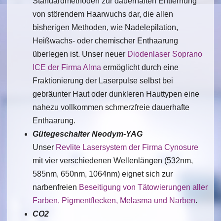
Standardmethoden zur dauerhaften Entfernung
von störendem Haarwuchs dar, die allen
bisherigen Methoden, wie Nadelepilation,
Heißwachs- oder chemischer Enthaarung
überlegen ist. Unser neuer
Diodenlaser Soprano
ICE der Firma Alma
ermöglicht durch eine
Fraktionierung der Laserpulse selbst bei
gebräunter Haut oder dunkleren Hauttypen eine
nahezu vollkommen schmerzfreie dauerhafte
Enthaarung.
Gütegeschalter Neodym-YAG
Unser
Revlite Lasersystem der Firma Cynosure
mit vier verschiedenen Wellenlängen (532nm,
585nm, 650nm, 1064nm) eignet sich zur
narbenfreien
Beseitigung von Tätowierungen aller
Farben, Pigmentflecken, Melasma und Narben
.
CO2